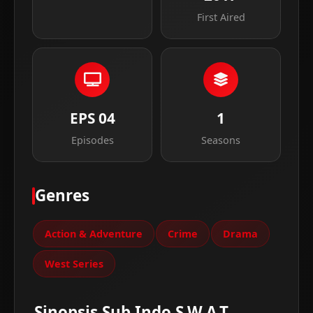
First Aired
EPS 04
1
Episodes
Seasons
Genres
Action & Adventure
Crime
Drama
West Series
Sinopsis Sub Indo S.W.A.T.