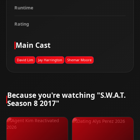
Runtime
Rating
Main Cast
David Lim
Jay Harrington
Shemar Moore
Because you're watching "S.W.A.T.
Season 8 2017"