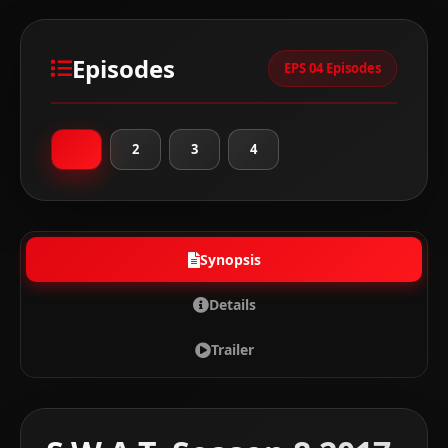
Episodes
EPS 04 Episodes
1
2
3
4
Synopsis
Details
Trailer