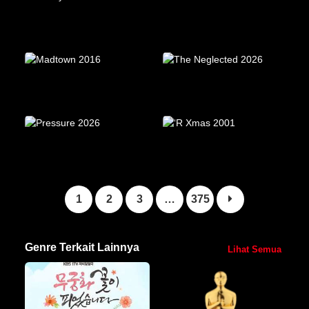
1
2
3
…
375
Genre Terkait Lainnya
Lihat Semua