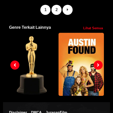
1
2
Genre Terkait Lainnya
Lihat Semua
Disclaimer
DMCA
JuraganFilm