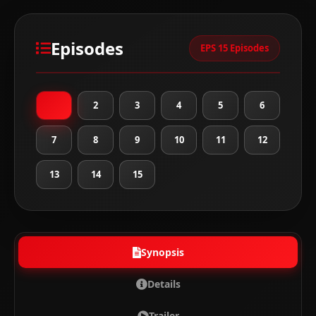
Episodes
EPS 15 Episodes
1
2
3
4
5
6
7
8
9
10
11
12
13
14
15
Synopsis
Details
Trailer