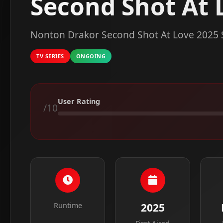
Second Shot At 
Nonton Drakor Second Shot At Love 2025 S
TV SERIES
ONGOING
User Rating
/10
Runtime
2025