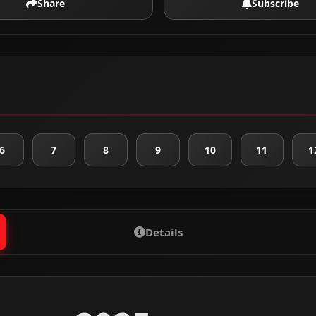
Share
Subscribe
6
7
8
9
10
11
1
Details