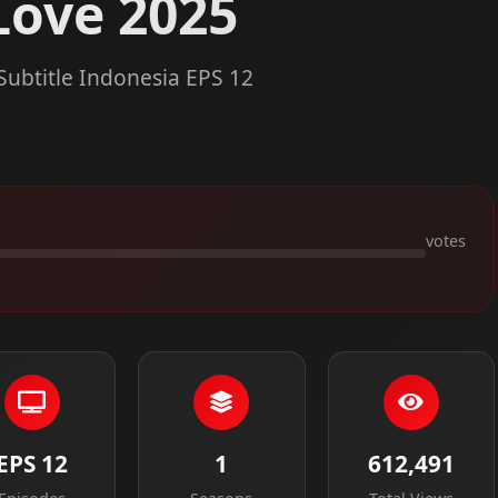
Love 2025
ubtitle Indonesia EPS 12
votes
EPS 12
1
612,491