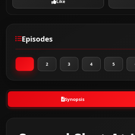
Like
Episodes
1
2
3
4
5
Synopsis