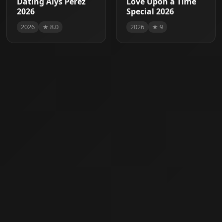
Dating Alys Perez
Love Upon a Time
2026
Special 2026
2026
★ 8.0
2026
★ 9