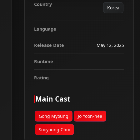
Country
Korea
Language
Release Date
May 12, 2025
Runtime
Rating
Main Cast
Gong Myoung
Jo Yoon-hee
Sooyoung Choi