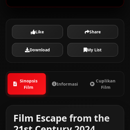
Like
Share
Download
My List
Sinopsis
Cuplikan
Informasi
Film
Film
Film Escape from the
21st Century 2024