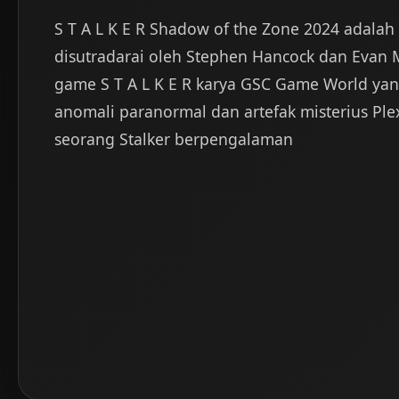
S T A L K E R Shadow of the Zone 2024 adalah 
disutradarai oleh Stephen Hancock dan Evan M
game S T A L K E R karya GSC Game World yang
anomali paranormal dan artefak misterius Pl
seorang Stalker berpengalaman