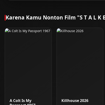
Karena Kamu Nonton Film "S T A L K 
A Colt Is My
Killhouse 2026