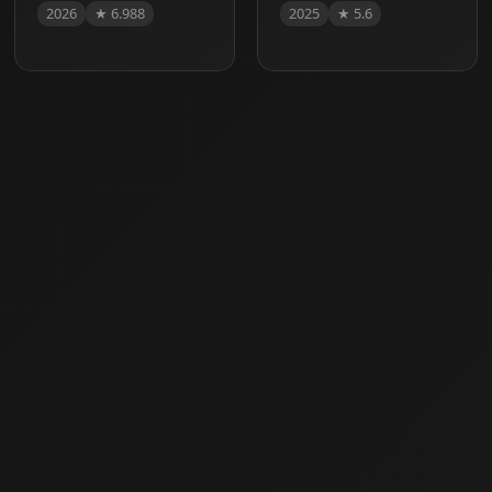
2026
★ 6.988
2025
★ 5.6