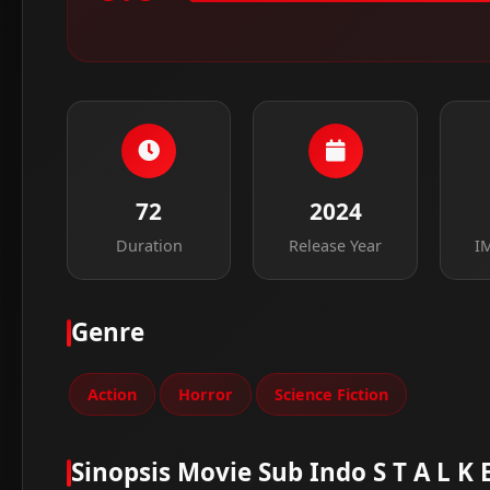
72
2024
Duration
Release Year
I
Genre
Action
Horror
Science Fiction
Sinopsis Movie Sub Indo S T A L K