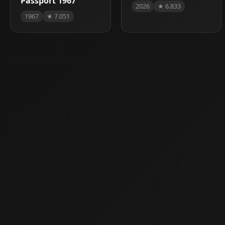
Passport 1967
2026
★ 6.833
1967
★ 7.051