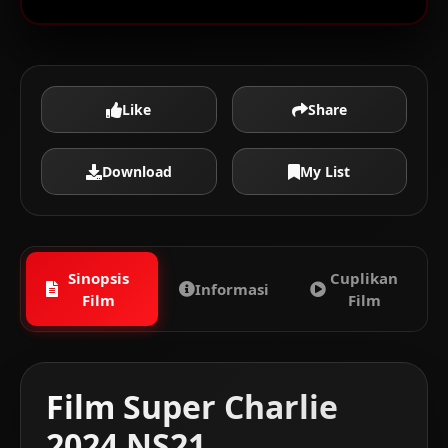
Like
Share
Download
My List
Sinopsis
Cuplikan
Informasi
Film
Film
Film Super Charlie
2024 NS21